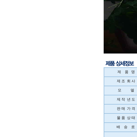
제 품 명
제 조 회 사
모 델
제 작 년 도
판 매 가 격
물 품 상 태
배 송 료