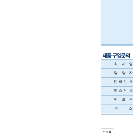
회 사 명
담 당 자
전 화 번 호
팩 스 번 호
핸 드 폰
주 소